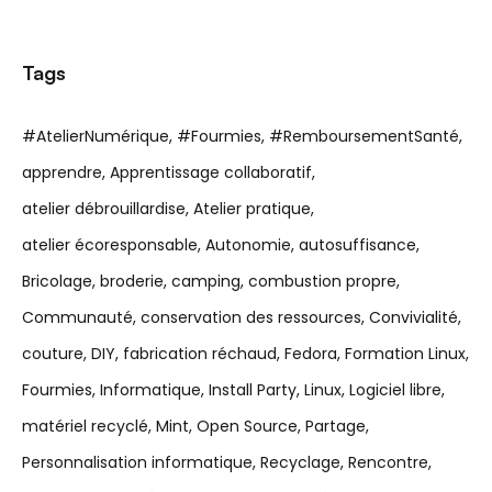
Tags
#AtelierNumérique
#Fourmies
#RemboursementSanté
apprendre
Apprentissage collaboratif
atelier débrouillardise
Atelier pratique
atelier écoresponsable
Autonomie
autosuffisance
Bricolage
broderie
camping
combustion propre
Communauté
conservation des ressources
Convivialité
couture
DIY
fabrication réchaud
Fedora
Formation Linux
Fourmies
Informatique
Install Party
Linux
Logiciel libre
matériel recyclé
Mint
Open Source
Partage
Personnalisation informatique
Recyclage
Rencontre