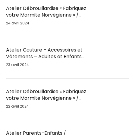
Atelier Débrouillardise « Fabriquez
votre Marmite Norvégienne » /
Mar. 28 Mai / 18h30
24 avril 2024
Atelier Couture – Accessoires et
Vêtements – Adultes et Enfants
par Fil’Ambule – Sam. 25 Mai / 10h
23 avril 2024
Atelier Débrouillardise « Fabriquez
votre Marmite Norvégienne » /
Sam. 25 Mai / 9h30
22 avril 2024
Atelier Parents-Enfants /