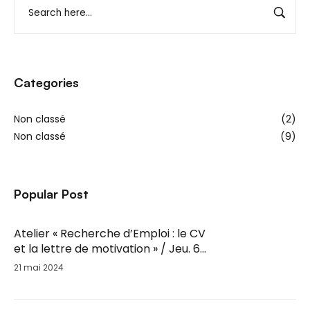
Categories
Non classé
(2)
Non classé
(9)
Popular Post
Atelier « Recherche d’Emploi : le CV
et la lettre de motivation » / Jeu. 6
Juin / 14h-16h
21 mai 2024