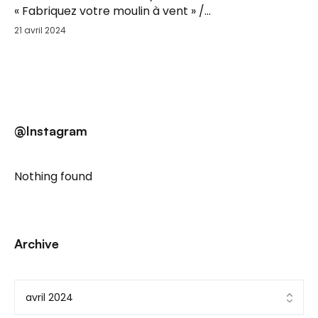
« Fabriquez votre moulin à vent » /
Sam. 25 Mai
21 avril 2024
@Instagram
Nothing found
Archive