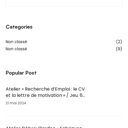
Categories
Non classé
(2)
Non classé
(9)
Popular Post
Atelier « Recherche d’Emploi : le CV
et la lettre de motivation » / Jeu. 6
Juin / 14h-16h
21 mai 2024