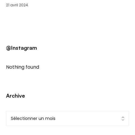
Sam. 25 Mai
21 avril 2024
@Instagram
Nothing found
Archive