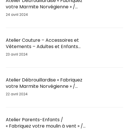
Atelier Débrouillardise « Fabriquez
votre Marmite Norvégienne » /
Mar. 28 Mai / 18h30
24 avril 2024
Atelier Couture – Accessoires et
Vêtements – Adultes et Enfants
par Fil’Ambule – Sam. 25 Mai / 10h
23 avril 2024
Atelier Débrouillardise « Fabriquez
votre Marmite Norvégienne » /
Sam. 25 Mai / 9h30
22 avril 2024
Atelier Parents-Enfants /
« Fabriquez votre moulin à vent » /