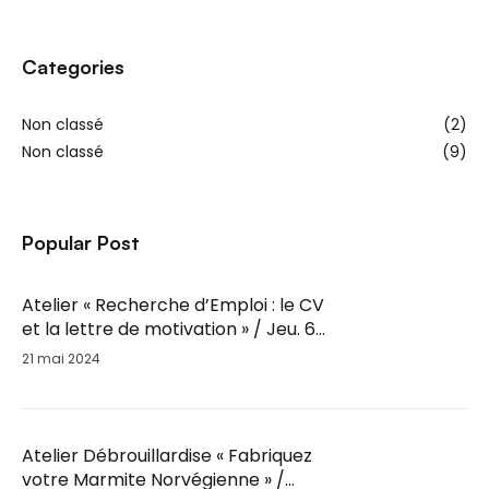
Categories
Non classé
(2)
Non classé
(9)
Popular Post
Atelier « Recherche d’Emploi : le CV
et la lettre de motivation » / Jeu. 6
Juin / 14h-16h
21 mai 2024
Atelier Débrouillardise « Fabriquez
votre Marmite Norvégienne » /