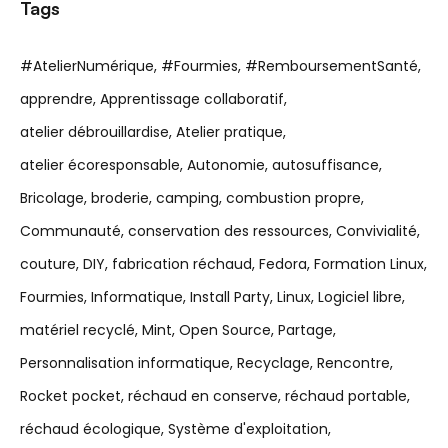
Tags
#AtelierNumérique
#Fourmies
#RemboursementSanté
apprendre
Apprentissage collaboratif
atelier débrouillardise
Atelier pratique
atelier écoresponsable
Autonomie
autosuffisance
Bricolage
broderie
camping
combustion propre
Communauté
conservation des ressources
Convivialité
couture
DIY
fabrication réchaud
Fedora
Formation Linux
Fourmies
Informatique
Install Party
Linux
Logiciel libre
matériel recyclé
Mint
Open Source
Partage
Personnalisation informatique
Recyclage
Rencontre
Rocket pocket
réchaud en conserve
réchaud portable
réchaud écologique
Système d'exploitation