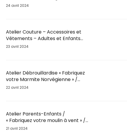
Mar. 28 Mai / 18h30
24 avril 2024
Atelier Couture – Accessoires et
Vêtements – Adultes et Enfants
par Fil’Ambule – Sam. 25 Mai / 10h
23 avril 2024
Atelier Débrouillardise « Fabriquez
votre Marmite Norvégienne » /
Sam. 25 Mai / 9h30
22 avril 2024
Atelier Parents-Enfants /
« Fabriquez votre moulin à vent » /
Sam. 25 Mai
21 avril 2024