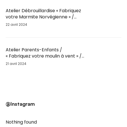
Atelier Débrouillardise « Fabriquez
votre Marmite Norvégienne » /
Sam. 25 Mai / 9h30
22 avril 2024
Atelier Parents-Enfants /
« Fabriquez votre moulin à vent » /
Sam. 25 Mai
21 avril 2024
@Instagram
Nothing found