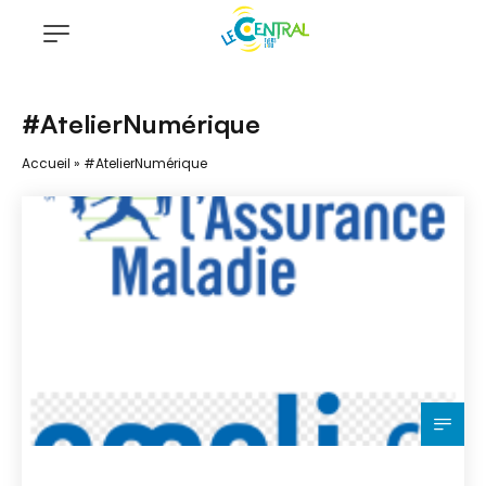
#AtelierNumérique
Accueil
»
#AtelierNumérique