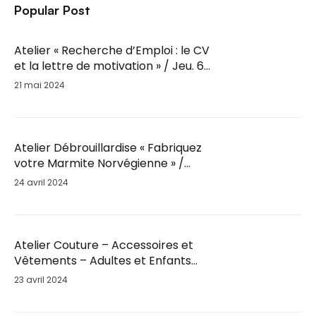
Popular Post
Atelier « Recherche d’Emploi : le CV
et la lettre de motivation » / Jeu. 6
Juin / 14h-16h
21 mai 2024
Atelier Débrouillardise « Fabriquez
votre Marmite Norvégienne » /
Mar. 28 Mai / 18h30
24 avril 2024
Atelier Couture – Accessoires et
Vêtements – Adultes et Enfants
par Fil’Ambule – Sam. 25 Mai / 10h
23 avril 2024