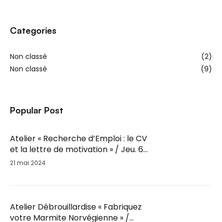
Categories
Non classé
(2)
Non classé
(9)
Popular Post
Atelier « Recherche d’Emploi : le CV
et la lettre de motivation » / Jeu. 6
Juin / 14h-16h
21 mai 2024
Atelier Débrouillardise « Fabriquez
votre Marmite Norvégienne » /