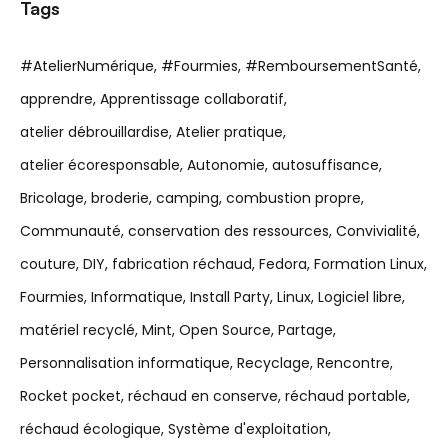
Tags
#AtelierNumérique
#Fourmies
#RemboursementSanté
apprendre
Apprentissage collaboratif
atelier débrouillardise
Atelier pratique
atelier écoresponsable
Autonomie
autosuffisance
Bricolage
broderie
camping
combustion propre
Communauté
conservation des ressources
Convivialité
couture
DIY
fabrication réchaud
Fedora
Formation Linux
Fourmies
Informatique
Install Party
Linux
Logiciel libre
matériel recyclé
Mint
Open Source
Partage
Personnalisation informatique
Recyclage
Rencontre
Rocket pocket
réchaud en conserve
réchaud portable
réchaud écologique
Système d'exploitation