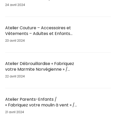
Mar. 28 Mai / 18h30
24 avril 2024
Atelier Couture – Accessoires et
Vêtements – Adultes et Enfants
par Fil’Ambule – Sam. 25 Mai / 10h
23 avril 2024
Atelier Débrouillardise « Fabriquez
votre Marmite Norvégienne » /
Sam. 25 Mai / 9h30
22 avril 2024
Atelier Parents-Enfants /
« Fabriquez votre moulin à vent » /
Sam. 25 Mai
21 avril 2024