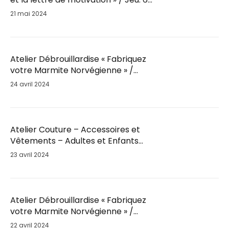
Juin / 14h-16h
21 mai 2024
Atelier Débrouillardise « Fabriquez
votre Marmite Norvégienne » /
Mar. 28 Mai / 18h30
24 avril 2024
Atelier Couture – Accessoires et
Vêtements – Adultes et Enfants
par Fil’Ambule – Sam. 25 Mai / 10h
23 avril 2024
Atelier Débrouillardise « Fabriquez
votre Marmite Norvégienne » /
Sam. 25 Mai / 9h30
22 avril 2024