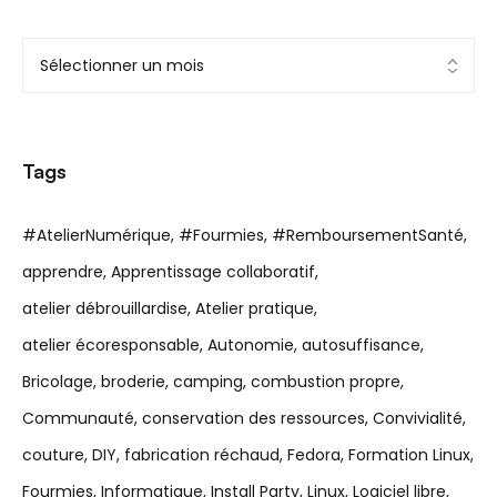
Tags
#AtelierNumérique
#Fourmies
#RemboursementSanté
apprendre
Apprentissage collaboratif
atelier débrouillardise
Atelier pratique
atelier écoresponsable
Autonomie
autosuffisance
Bricolage
broderie
camping
combustion propre
Communauté
conservation des ressources
Convivialité
couture
DIY
fabrication réchaud
Fedora
Formation Linux
Fourmies
Informatique
Install Party
Linux
Logiciel libre