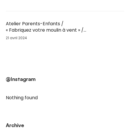
Atelier Parents-Enfants /
« Fabriquez votre moulin à vent » /
Sam. 25 Mai
21 avril 2024
@Instagram
Nothing found
Archive