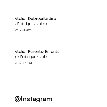
Enfants par Fil’Ambule
– Sam. 25 Mai / 10h
Atelier Débrouillardise
« Fabriquez votre
Marmite Norvégienne »
22 avril 2024
/ Sam. 25 Mai / 9h30
Atelier Parents-Enfants
/ « Fabriquez votre
moulin à vent » / Sam.
21 avril 2024
25 Mai
@Instagram