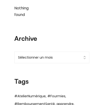
Nothing
found
Archive
Tags
#AtelierNumérique
#Fourmies
#RemboursementSanté
apprendre