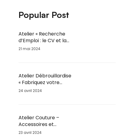
Popular Post
Atelier « Recherche
d’Emploi : le CV et la
lettre de motivation » /
21 mai 2024
Jeu. 6 Juin / 14h-16h
Atelier Débrouillardise
« Fabriquez votre
Marmite Norvégienne »
24 avril 2024
/ Mar. 28 Mai / 18h30
Atelier Couture –
Accessoires et
Vêtements – Adultes et
23 avril 2024