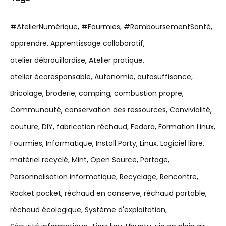
#AtelierNumérique
#Fourmies
#RemboursementSanté
apprendre
Apprentissage collaboratif
atelier débrouillardise
Atelier pratique
atelier écoresponsable
Autonomie
autosuffisance
Bricolage
broderie
camping
combustion propre
Communauté
conservation des ressources
Convivialité
couture
DIY
fabrication réchaud
Fedora
Formation Linux
Fourmies
Informatique
Install Party
Linux
Logiciel libre
matériel recyclé
Mint
Open Source
Partage
Personnalisation informatique
Recyclage
Rencontre
Rocket pocket
réchaud en conserve
réchaud portable
réchaud écologique
Système d'exploitation