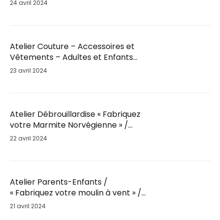
Mar. 28 Mai / 18h30
24 avril 2024
Atelier Couture – Accessoires et
Vêtements – Adultes et Enfants
par Fil’Ambule – Sam. 25 Mai / 10h
23 avril 2024
Atelier Débrouillardise « Fabriquez
votre Marmite Norvégienne » /
Sam. 25 Mai / 9h30
22 avril 2024
Atelier Parents-Enfants /
« Fabriquez votre moulin à vent » /
Sam. 25 Mai
21 avril 2024