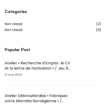
Categories
Non classé
(2)
Non classé
(9)
Popular Post
Atelier « Recherche d’Emploi : le CV
et la lettre de motivation » / Jeu. 6
Juin / 14h-16h
21 mai 2024
Atelier Débrouillardise « Fabriquez
votre Marmite Norvégienne » /