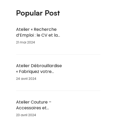
Popular Post
Atelier « Recherche
d’Emploi : le CV et la
lettre de motivation » /
21 mai 2024
Jeu. 6 Juin / 14h-16h
Atelier Débrouillardise
« Fabriquez votre
Marmite Norvégienne »
24 avril 2024
/ Mar. 28 Mai / 18h30
Atelier Couture –
Accessoires et
Vêtements – Adultes et
23 avril 2024