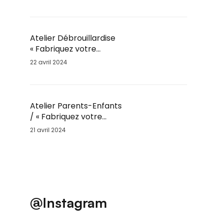
Enfants par Fil’Ambule
– Sam. 25 Mai / 10h
Atelier Débrouillardise
« Fabriquez votre
Marmite Norvégienne »
22 avril 2024
/ Sam. 25 Mai / 9h30
Atelier Parents-Enfants
/ « Fabriquez votre
moulin à vent » / Sam.
21 avril 2024
25 Mai
@Instagram