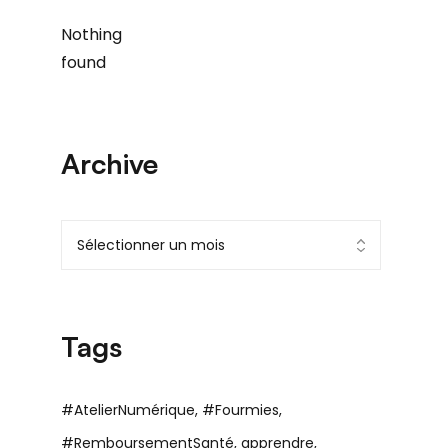
Nothing
found
Archive
Tags
#AtelierNumérique
#Fourmies
#RemboursementSanté
apprendre