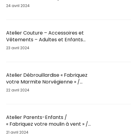
Mar. 28 Mai / 18h30
24 avril 2024
Atelier Couture – Accessoires et
Vêtements – Adultes et Enfants
par Fil’Ambule – Sam. 25 Mai / 10h
23 avril 2024
Atelier Débrouillardise « Fabriquez
votre Marmite Norvégienne » /
Sam. 25 Mai / 9h30
22 avril 2024
Atelier Parents-Enfants /
« Fabriquez votre moulin à vent » /
Sam. 25 Mai
21 avril 2024