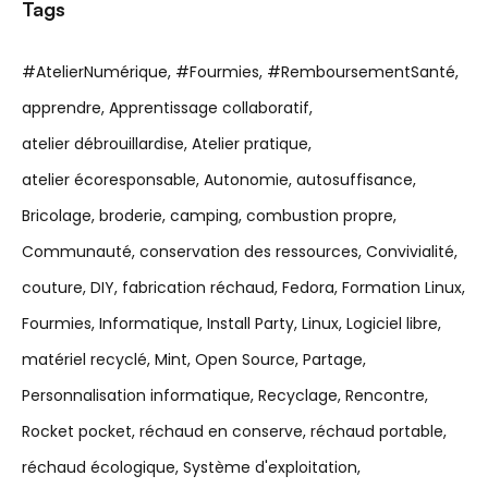
Tags
#AtelierNumérique
#Fourmies
#RemboursementSanté
apprendre
Apprentissage collaboratif
atelier débrouillardise
Atelier pratique
atelier écoresponsable
Autonomie
autosuffisance
Bricolage
broderie
camping
combustion propre
Communauté
conservation des ressources
Convivialité
couture
DIY
fabrication réchaud
Fedora
Formation Linux
Fourmies
Informatique
Install Party
Linux
Logiciel libre
matériel recyclé
Mint
Open Source
Partage
Personnalisation informatique
Recyclage
Rencontre
Rocket pocket
réchaud en conserve
réchaud portable
réchaud écologique
Système d'exploitation