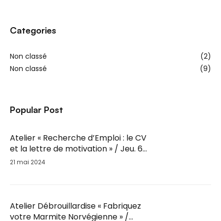
Categories
Non classé
(2)
Non classé
(9)
Popular Post
Atelier « Recherche d’Emploi : le CV
et la lettre de motivation » / Jeu. 6
Juin / 14h-16h
21 mai 2024
Atelier Débrouillardise « Fabriquez
votre Marmite Norvégienne » /