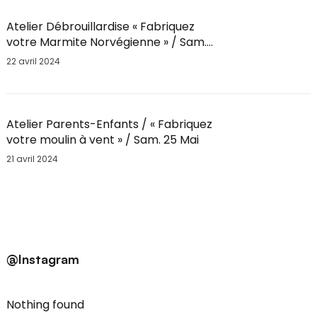
Atelier Débrouillardise « Fabriquez
votre Marmite Norvégienne » / Sam.
25 Mai / 9h30
22 avril 2024
Atelier Parents-Enfants / « Fabriquez
votre moulin à vent » / Sam. 25 Mai
21 avril 2024
@Instagram
Nothing found