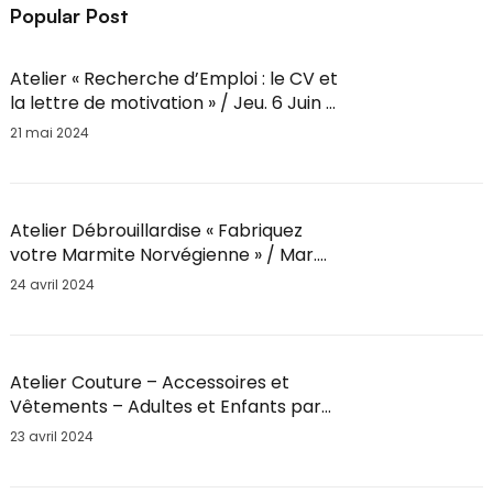
Popular Post
Atelier « Recherche d’Emploi : le CV et
la lettre de motivation » / Jeu. 6 Juin /
14h-16h
21 mai 2024
Atelier Débrouillardise « Fabriquez
votre Marmite Norvégienne » / Mar.
28 Mai / 18h30
24 avril 2024
Atelier Couture – Accessoires et
Vêtements – Adultes et Enfants par
Fil’Ambule – Sam. 25 Mai / 10h
23 avril 2024