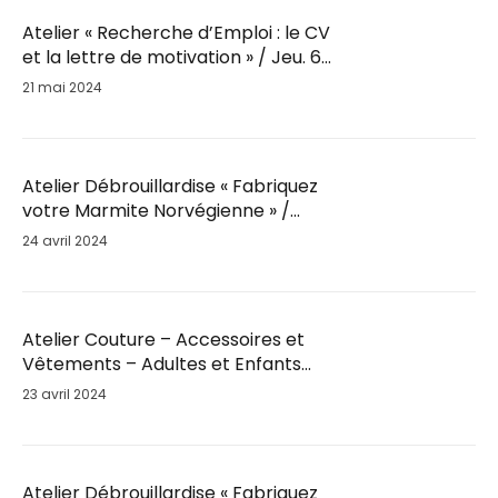
Atelier « Recherche d’Emploi : le CV
et la lettre de motivation » / Jeu. 6
Juin / 14h-16h
21 mai 2024
Atelier Débrouillardise « Fabriquez
votre Marmite Norvégienne » /
Mar. 28 Mai / 18h30
24 avril 2024
Atelier Couture – Accessoires et
Vêtements – Adultes et Enfants
par Fil’Ambule – Sam. 25 Mai / 10h
23 avril 2024
Atelier Débrouillardise « Fabriquez