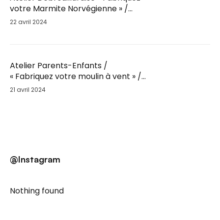
votre Marmite Norvégienne » /
Sam. 25 Mai / 9h30
22 avril 2024
Atelier Parents-Enfants /
« Fabriquez votre moulin à vent » /
Sam. 25 Mai
21 avril 2024
@Instagram
Nothing found