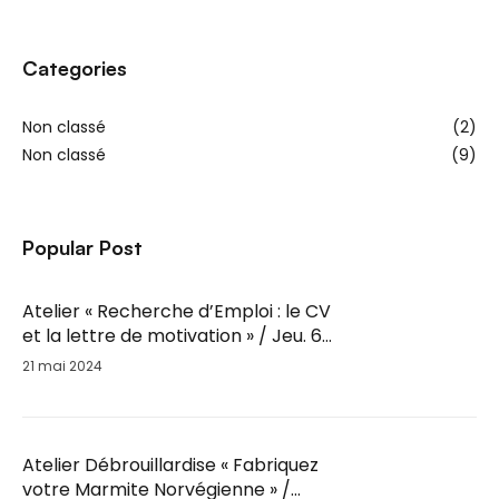
Categories
Non classé
(2)
Non classé
(9)
Popular Post
Atelier « Recherche d’Emploi : le CV
et la lettre de motivation » / Jeu. 6
Juin / 14h-16h
21 mai 2024
Atelier Débrouillardise « Fabriquez
votre Marmite Norvégienne » /