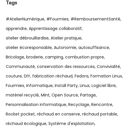
Tags
#AtelierNumérique
#Fourmies
#RemboursementSanté
apprendre
Apprentissage collaboratif
atelier débrouillardise
Atelier pratique
atelier écoresponsable
Autonomie
autosuffisance
Bricolage
broderie
camping
combustion propre
Communauté
conservation des ressources
Convivialité
couture
DIY
fabrication réchaud
Fedora
Formation Linux
Fourmies
Informatique
Install Party
Linux
Logiciel libre
matériel recyclé
Mint
Open Source
Partage
Personnalisation informatique
Recyclage
Rencontre
Rocket pocket
réchaud en conserve
réchaud portable
réchaud écologique
Système d'exploitation