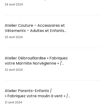
Mar. 28 Mai / 18h30
24 avril 2024
Atelier Couture – Accessoires et
Vêtements – Adultes et Enfants
par Fil’Ambule – Sam. 25 Mai / 10h
23 avril 2024
Atelier Débrouillardise « Fabriquez
votre Marmite Norvégienne » /
Sam. 25 Mai / 9h30
22 avril 2024
Atelier Parents-Enfants /
« Fabriquez votre moulin à vent » /
Sam. 25 Mai
21 avril 2024