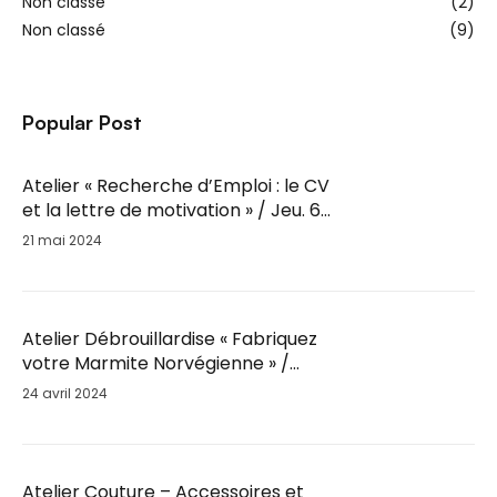
Non classé
(2)
Non classé
(9)
Popular Post
Atelier « Recherche d’Emploi : le CV
et la lettre de motivation » / Jeu. 6
Juin / 14h-16h
21 mai 2024
Atelier Débrouillardise « Fabriquez
votre Marmite Norvégienne » /
Mar. 28 Mai / 18h30
24 avril 2024
Atelier Couture – Accessoires et