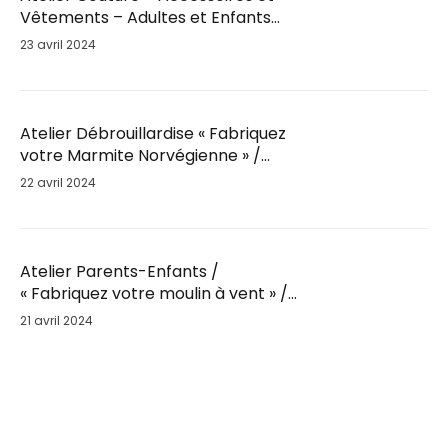
Vêtements – Adultes et Enfants
par Fil’Ambule – Sam. 25 Mai / 10h
23 avril 2024
Atelier Débrouillardise « Fabriquez
votre Marmite Norvégienne » /
Sam. 25 Mai / 9h30
22 avril 2024
Atelier Parents-Enfants /
« Fabriquez votre moulin à vent » /
Sam. 25 Mai
21 avril 2024