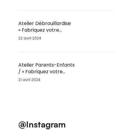
Enfants par Fil’Ambule
– Sam. 25 Mai / 10h
Atelier Débrouillardise
« Fabriquez votre
Marmite Norvégienne »
22 avril 2024
/ Sam. 25 Mai / 9h30
Atelier Parents-Enfants
/ « Fabriquez votre
moulin à vent » / Sam.
21 avril 2024
25 Mai
@Instagram