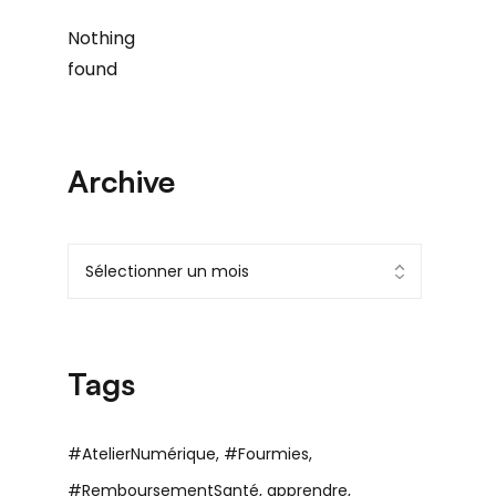
Nothing
found
Archive
Tags
#AtelierNumérique
#Fourmies
#RemboursementSanté
apprendre