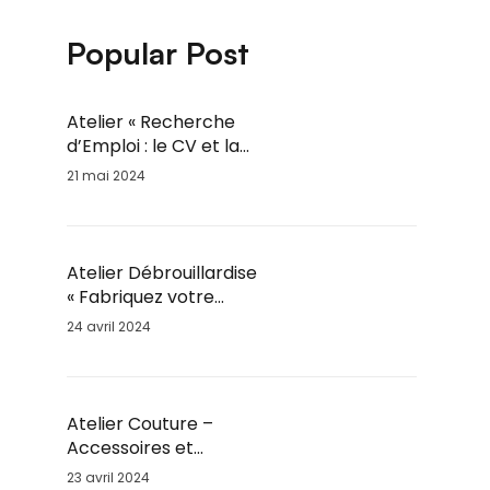
Popular Post
Atelier « Recherche
d’Emploi : le CV et la
lettre de motivation » /
21 mai 2024
Jeu. 6 Juin / 14h-16h
Atelier Débrouillardise
« Fabriquez votre
Marmite Norvégienne »
24 avril 2024
/ Mar. 28 Mai / 18h30
Atelier Couture –
Accessoires et
Vêtements – Adultes et
23 avril 2024