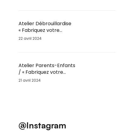
Enfants par Fil’Ambule
– Sam. 25 Mai / 10h
Atelier Débrouillardise
« Fabriquez votre
Marmite Norvégienne »
22 avril 2024
/ Sam. 25 Mai / 9h30
Atelier Parents-Enfants
/ « Fabriquez votre
moulin à vent » / Sam.
21 avril 2024
25 Mai
@Instagram