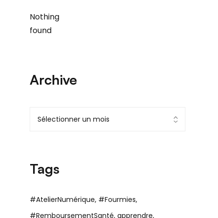
Nothing
found
Archive
Tags
#AtelierNumérique
#Fourmies
#RemboursementSanté
apprendre