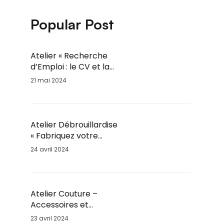
Popular Post
Atelier « Recherche
d’Emploi : le CV et la
lettre de motivation » /
21 mai 2024
Jeu. 6 Juin / 14h-16h
Atelier Débrouillardise
« Fabriquez votre
Marmite Norvégienne »
24 avril 2024
/ Mar. 28 Mai / 18h30
Atelier Couture –
Accessoires et
Vêtements – Adultes et
23 avril 2024