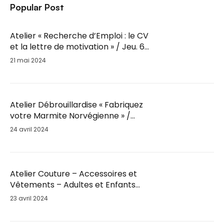
Popular Post
Atelier « Recherche d’Emploi : le CV
et la lettre de motivation » / Jeu. 6
Juin / 14h-16h
21 mai 2024
Atelier Débrouillardise « Fabriquez
votre Marmite Norvégienne » /
Mar. 28 Mai / 18h30
24 avril 2024
Atelier Couture – Accessoires et
Vêtements – Adultes et Enfants
par Fil’Ambule – Sam. 25 Mai / 10h
23 avril 2024