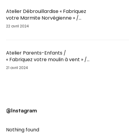
Atelier Débrouillardise « Fabriquez
votre Marmite Norvégienne » /
Sam. 25 Mai / 9h30
22 avril 2024
Atelier Parents-Enfants /
« Fabriquez votre moulin à vent » /
Sam. 25 Mai
21 avril 2024
@Instagram
Nothing found