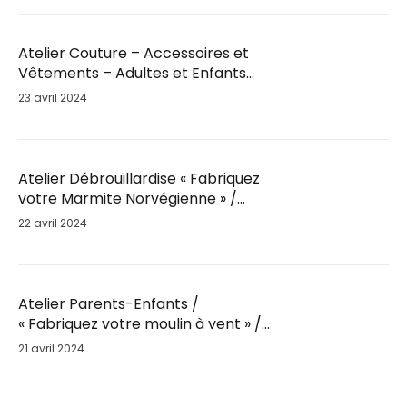
Atelier Couture – Accessoires et
Vêtements – Adultes et Enfants
par Fil’Ambule – Sam. 25 Mai / 10h
23 avril 2024
Atelier Débrouillardise « Fabriquez
votre Marmite Norvégienne » /
Sam. 25 Mai / 9h30
22 avril 2024
Atelier Parents-Enfants /
« Fabriquez votre moulin à vent » /
Sam. 25 Mai
21 avril 2024