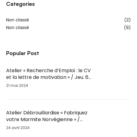
Categories
Non classé
(2)
Non classé
(9)
Popular Post
Atelier « Recherche d’Emploi : le CV
et la lettre de motivation » / Jeu. 6
Juin / 14h-16h
21 mai 2024
Atelier Débrouillardise « Fabriquez
votre Marmite Norvégienne » /
Mar. 28 Mai / 18h30
24 avril 2024