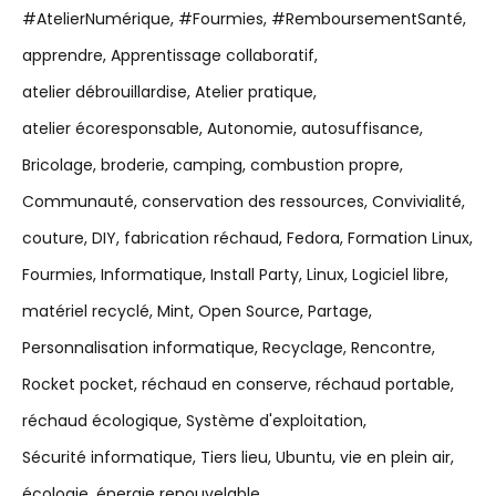
#AtelierNumérique
#Fourmies
#RemboursementSanté
apprendre
Apprentissage collaboratif
atelier débrouillardise
Atelier pratique
atelier écoresponsable
Autonomie
autosuffisance
Bricolage
broderie
camping
combustion propre
Communauté
conservation des ressources
Convivialité
couture
DIY
fabrication réchaud
Fedora
Formation Linux
Fourmies
Informatique
Install Party
Linux
Logiciel libre
matériel recyclé
Mint
Open Source
Partage
Personnalisation informatique
Recyclage
Rencontre
Rocket pocket
réchaud en conserve
réchaud portable
réchaud écologique
Système d'exploitation
Sécurité informatique
Tiers lieu
Ubuntu
vie en plein air
écologie
énergie renouvelable