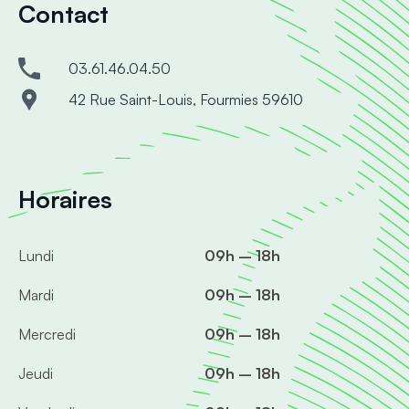
Contact
03.61.46.04.50
42 Rue Saint-Louis, Fourmies 59610
Horaires
Lundi
09h – 18h
Mardi
09h – 18h
Mercredi
09h – 18h
Jeudi
09h – 18h