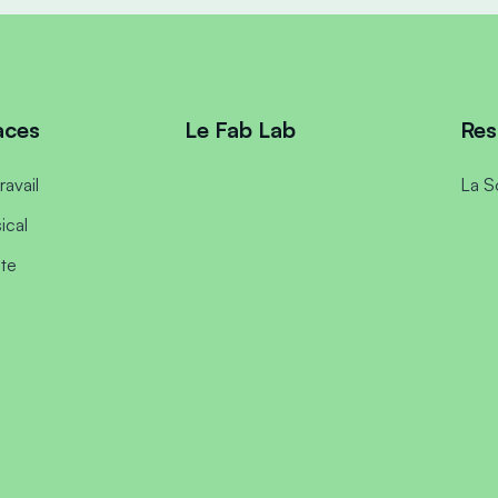
aces
Le Fab Lab
Res
ravail
La S
ical
ste