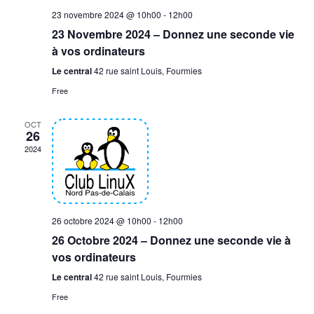
n
e
e
23 novembre 2024 @ 10h00
-
12h00
d
n
23 Novembre 2024 – Donnez une seconde vie
.
e
t
à vos ordinateurs
v
Le central
42 rue saint Louis, Fourmies
u
Free
e
s
OCT
É
26
v
2024
è
n
e
m
26 octobre 2024 @ 10h00
-
12h00
26 Octobre 2024 – Donnez une seconde vie à
e
vos ordinateurs
n
t
Le central
42 rue saint Louis, Fourmies
s
Free