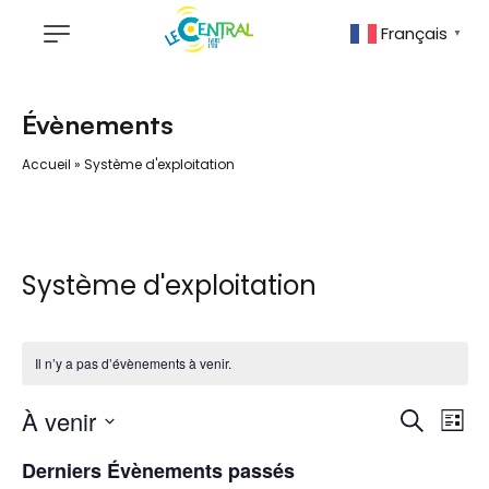
Français
▼
Évènements
Accueil
»
Système d'exploitation
Système d'exploitation
Il n’y a pas d’évènements à venir.
R
N
À venir
R
L
a
e
e
S
i
v
Derniers Évènements passés
c
c
é
s